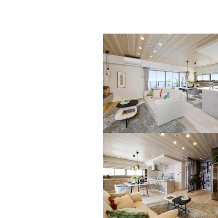
ビ
ン
ス
会
ン
社
～
グ
暮
ら
2024
し
年
を
12
素
月
敵
9
に
日
by
デ
デ
ザ
ザ
イ
イ
ン
ン
し