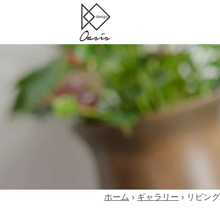
コ
式
ン
会
テ
社
株
大
ン
デ
分
式
ツ
ザ
市
へ
会
イ
の
ン
ス
社
イ
オ
キ
デ
ン
ア
ッ
ザ
テ
シ
プ
イ
リ
ス
ン
ア
オ
デ
ザ
ア
リ
ホーム
›
ギャラリー
›
リビング
イ
シ