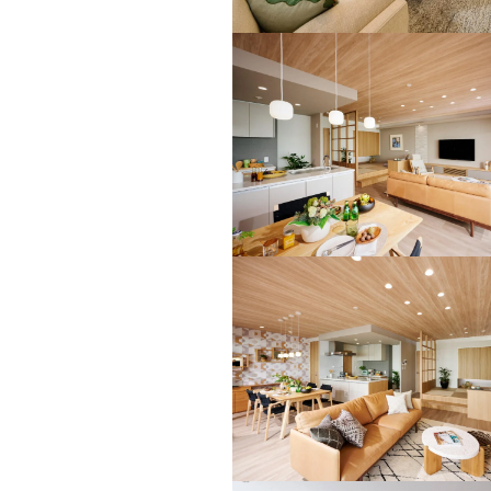
オ
ま
ア
す
シ
ス